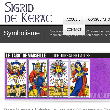
ACCUEIL
CONSULTATI
CONTACT
Symbolisme
Guide non exhaustif des 22 lames du Tarot 
régulièrement, voir la section cours du sit